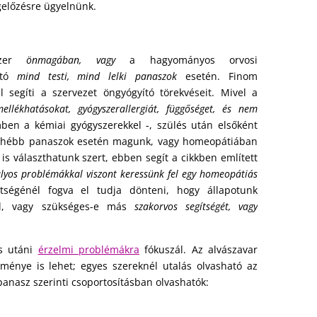
előzésre ügyelnünk.
szer
önmagában, vagy
a hagyományos orvosi
ató
mind testi, mind lelki panaszok
esetén. Finom
l segíti a szervezet öngyógyító törekvéseit. Mivel a
llékhatásokat, gyógyszerallergiát, függőséget, és nem
en a kémiai gyógyszerekkel -, szülés után elsőként
yhébb panaszok esetén magunk, vagy homeopátiában
is választhatunk szert, ebben segít a cikkben említett
súlyos problémákkal viszont keressünk fel egy homeopátiás
ttségénél fogva el tudja dönteni, hogy állapotunk
val, vagy szükséges-e más
szakorvos segítségét, vagy
és utáni
érzelmi problémákra
fókuszál. Az alvászavar
zménye is lehet; egyes szereknél utalás olvasható az
panasz szerinti csoportosításban olvashatók: