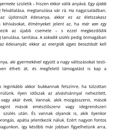
gyermeke
születik – hiszen ekkor válik anyává. Egy
újabb
g
felvállalása, megtanulása vár rá. Ha nagycsaládban,
 az újdonsült édesanya, akkor ez az életszakasz
 kihívásokat, élményeket jelent az, ha
már van egy
ezik az újabb csemete – s ezzel megkezdődik
k) tanulása, tanítása. A
sokadik szülés
pedig önmagában
– az édesanyát; ekkor az
energiák ügyes beosztását
kell
a, aki gyermekével együtt a nagy változásokat testi-
égben élheti át, és megfelelő támogatást is kap a
 leginkább akkor bukkannak felszínre, ha túlzottan
ülünk. Ilyen időszak az alváshiánnyal nehezített,
 vagy akár évek. Vannak, akik mozgásszervi, mások
megint mások emésztőszervi vagy idegrendszeri
 szülés után. És vannak olyanok is, akik ilyenkor
orongás, apátia jelentkezik náluk. Ezért nagyon fontos
t magunkon, így később már jobban figyelhetünk arra,