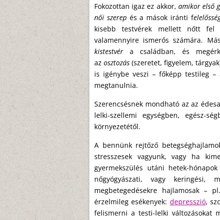
Fokozottan igaz ez akkor,
amikor első 
női szerep
és a mások iránti f
elelőssé
kisebb testvérek mellett nőtt fel
valamennyire ismerős számára. Más
kistestvér
a családban, és megérk
az
osztozás
(szeretet, figyelem, tárgya
is igénybe veszi – főképp testileg 
megtanulnia.
Szerencsésnek mondható az az édesany
lelki-szellemi egységben, egész-s
környezetétől.
A bennünk rejtőző betegséghajlamok
stresszesek vagyunk, vagy ha kimer
gyermekszülés utáni hetek-hónapok
nőgyógyászati, vagy keringési, 
megbetegedésekre hajlamosak – pl.
érzelmileg esékenyek:
depresszió
, sz
felismerni a testi-lelki változásoka