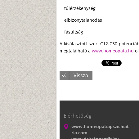
túlérzékenység
elbizonytalanodás
fásultság
A kiválasztott szert C12-C30 potenci
megtalálható a
www.homeopata.hu
ol
Vissza
Elérhetőség
www.homeopatiapszichiat
ria.com
www.drkatonaedit.hu