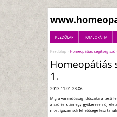
www.homeopat
KEZDŐLAP
HOMEOPÁTIA
Kezdőlap
Homeopátiás segítség szül
Homeopátiás s
1.
2013.11.01 23:06
Míg a várandósság időszaka a testi-lelk
a szülés után egy gyökeresen új élet
most igazán sok lehetősége lesz tanul