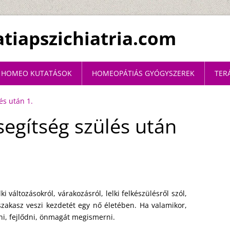
iapszichiatria.com
HOMEO KUTATÁSOK
HOMEOPÁTIÁS GYÓGYSZEREK
TER
és után 1.
egítség szülés után
i változásokról, várakozásról, lelki felkészülésről szól,
szakasz veszi kezdetét egy nő életében. Ha valamikor,
ni, fejlődni, önmagát megismerni.