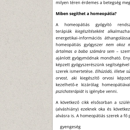
milyen téren érdemes a betegség meg
Miben segíthet a homeopátia?
A homeopátiás gyógyító rend
terápiák
kiegészítéseként
alkalmazh
energetikai-információs áthangolássa
homeopátiás gyógyszer
nem okoz me
ártalmas a baba számára sem
– szemb
ajánlott gyógymódnak mondható. En
képzett gyógyszerészünk segítségével 
szerek ismertetése.
Elhúzódó, illetve 
orvost
, aki kiegészítő orvosi képze
kezelhető-e kizárólag homeopátiá
pszichoterápiát
is igénybe venni.
A következő cikk elsősorban a szül
(alváshiány) ezeknek oka és követke
alvásra is. A homeopátiás szerek a fő 
gyengeség