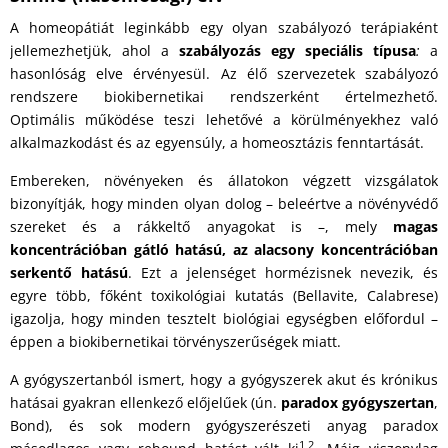
A homeopátiát leginkább egy olyan szabályozó terápiaként
jellemezhetjük, ahol a
szabályozás egy speciális típusa
:
a
hasonlóság elve érvényesül. Az élő szervezetek szabályozó
rendszere biokibernetikai rendszerként értelmezhető.
Optimális működése teszi lehetővé a körülményekhez való
alkalmazkodást és az egyensúly, a homeosztázis fenntartását.
Embereken, növényeken és állatokon végzett vizsgálatok
bizonyítják, hogy minden olyan dolog – beleértve a növényvédő
szereket és a rákkeltő anyagokat is –, mely
magas
koncentrációban gátló hatású, az alacsony koncentrációban
serkentő hatású
. Ezt a jelenséget hormézisnek nevezik, és
egyre több, főként toxikológiai kutatás (Bellavite, Calabrese)
igazolja, hogy minden tesztelt biológiai egységben előfordul –
éppen a biokibernetikai törvényszerűségek miatt.
A gyógyszertanból ismert, hogy a gyógyszerek akut és krónikus
hatásai gyakran ellenkező előjelűek (ún.
paradox gyógyszertan
,
Bond), és sok modern gyógyszerészeti anyag paradox
1,2