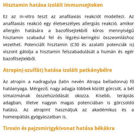
Hisztamin hatása izolált immunsejteken
Ez az in-vitro teszt az anafilaxiás reakciót modellezi. Az
anafilaxiás reakció egy életveszélyes allergiás reakció, amikor
allergén hatására a bazofilsejtekből kóros mennyiségű
hisztamin szabadul fel és légzési-keringési összeomláshoz
vezethet. Potenciált hisztamin (C30 és azalatti potenciák is)
viszont gátolja a hisztamin felszabadulását a humán és egér
bazofilsejtekből.
Atropin(-szulfát) hatása izolált patkánybélre
Az atropin a nadragulya (latin nevén Atropa belladonna) fő
hatóanyaga. Mérgező, nagy adagja többek között görcsöt, a bél
simaizmának összehúzódását okozza. Kisebb, terápiás
adagban, illetve nagyon magas potenciában is görcsoldó
hatású. Az atropint használjuk az akadémikus és a
homeopátiás gyógyászatban is.
Tiroxin és pajzsmirigykivonat hatása békákra