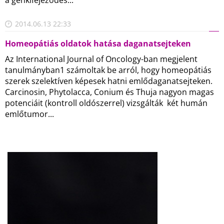
a génkifejeződés...
2014.06.13 22:33
Homeopátiás oldatok hatása daganatsejteken
Az International Journal of Oncology-ban megjelent
tanulmányban1 számoltak be arról, hogy homeopátiás
szerek szelektíven képesek hatni emlődaganatsejteken.
Carcinosin, Phytolacca, Conium és Thuja nagyon magas
potenciáit (kontroll oldószerrel) vizsgálták két humán
emlőtumor...