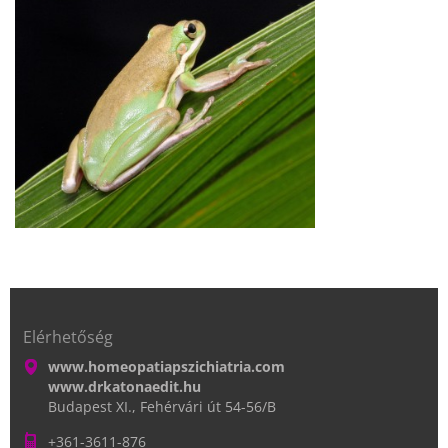
Elérhetőség
www.homeopatiapszichiatria.com
www.drkatonaedit.hu
Budapest XI., Fehérvári út 54-56/B
+361-3611-876