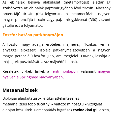
Az ebihalak békává alakulását (metamorfózis) élettanilag
szabályozza az ebihalak pajzsmirigyében lévő tiroxin. Alacsony
potenciájú tiroxin (D8) felgyorsítja a metamorfózist, nagyon
magas potenciájú tiroxin vagy pajzsmirigykivonat (D30) viszont
gátolja ezt a folyamatot.
Foszfor hatása patkánymájon
A foszfor nagy adagja erőteljes májméreg. Toxikus kémiai
anyaggal előkezelt, izolált patkánymájszövetben a nagyon
magas potenciájú foszfor (C15, ami megfelel D30-nak) lassítja a
májsejtek pusztulását, azaz májvédő hatású.
Részletek, cikkek, linkek a
fenti honlapon
, valamint
magyar
nyelven a Springmed kiadványában
.
Metaanalízisek
Biológiai alapkutatások kritikai áttekintései és
metaanalízisei több tucatnyi – változó minőségű – vizsgálat
alapján készültek. Homeopátiás hígítások
toxinokkal
(pl. arzén,