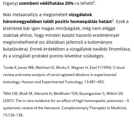
1
higany)
szembeni védőhatása 20%
-ra tehető
.
Más metaanalízis a megismételt
vizsgálatok
2
háromnegyedében talált pozitív homeopátiás hatást
. Ezek a
kísérletek bár igen magas minőségűek, még nem eléggé
stabilak ahhoz, hogy minden kutató hasonló eredménnyel
megismételhetné (ez általában jellemző a tudományos
kutatásokra). Ennek érdekében a vizsgálatok további finomítása,
és a vizsgálati protokol pontos követése szükséges.
1
Linde K, Jonas WB, Melchart D, Worku F, Wagner H, Eitel F (1994). Critical
review and meta-analysis of serial agitated dilutions in experimental
toxicology. Human and Experimental Toxicology, 13:481–492.
2
Witt CM, Bluth M, Albrecht H, Weißhuhn TER, Baumgartner S, Willich SN
(2007). The in vitro evidence for an effect of high homeopathic potencies – A
systematic review of the literature. Complementary Therapies in Medicine,
15:128–138.