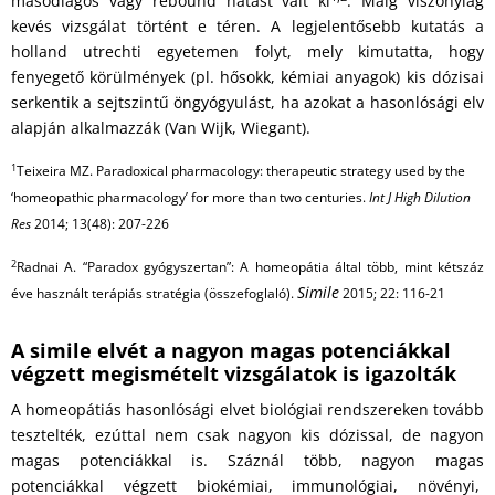
másodlagos vagy rebound hatást vált ki
. Máig viszonylag
kevés vizsgálat történt e téren. A legjelentősebb kutatás a
holland utrechti egyetemen folyt, mely kimutatta, hogy
fenyegető körülmények (pl. hősokk, kémiai anyagok) kis dózisai
serkentik a sejtszintű öngyógyulást, ha azokat a hasonlósági elv
alapján alkalmazzák (Van Wijk, Wiegant).
1
Teixeira MZ. Paradoxical pharmacology: therapeutic strategy used by the
‘homeopathic pharmacology’ for more than two centuries.
Int J High Dilution
Res
2014; 13(48): 207-226
2
Radnai A. “Paradox gyógyszertan”: A homeopátia által több, mint kétszáz
Simile
éve használt terápiás stratégia (összefoglaló).
2015; 22: 116-21
A simile elvét a
nagyon magas potenciákkal
végzett
megismételt vizsgálatok is igazolták
A homeopátiás hasonlósági elvet biológiai rendszereken tovább
tesztelték, ezúttal nem csak nagyon kis dózissal, de nagyon
magas potenciákkal is. Száznál több, nagyon magas
potenciákkal végzett biokémiai, immunológiai, növényi,