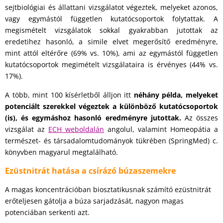
sejtbiológiai és állattani vizsgálatot végeztek, melyeket azonos,
vagy egymástól független kutatócsoportok folytattak. A
megismételt vizsgálatok sokkal gyakrabban jutottak az
eredetihez hasonló, a simile elvet megerősítő eredményre,
mint attól eltérőre (69% vs. 10%), ami az egymástól független
kutatócsoportok megimételt vizsgálataira is érvényes (44% vs.
17%).
A több, mint 100 kísérletből álljon itt
néhány példa, melyeket
potenciált szerekkel végeztek a különböző kutatócsoportok
(is), és egymáshoz hasonló eredményre jutottak.
Az összes
vizsgálat az
ECH weboldalán
angolul, valamint Homeopátia a
természet- és társadalomtudományok tükrében (SpringMed) c.
könyvben magyarul megtalálható.
Ezüstnitrát hatása a csírázó búzaszemekre
A magas koncentrációban biosztatikusnak számító ezüstnitrát
erőteljesen gátolja a búza sarjadzását, nagyon magas
potenciában serkenti azt.