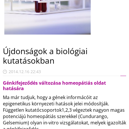
Újdonságok a biológiai
kutatásokban
2014.12.16 22:43
Génkifejeződés változása homeopátiás oldat
hatására
Ma már tudjuk, hogy a gének informácóit az
epigenetikus környezeti hatások jelei módosítják.
Független kutatócsoportok1,2,3 végeztek nagyon magas
potenciájú homeopátiás szerekkel (Cundurango,
Gelsemium) olyan in-vitro vizsgálatokat, melyek igazolták