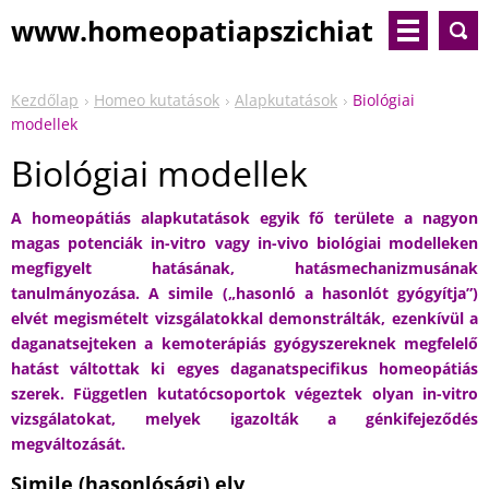
www.homeopatiapszichiat
ria.com
Kezdőlap
Homeo kutatások
Alapkutatások
Biológiai
modellek
Biológiai modellek
A homeopátiás alapkutatások egyik fő területe a nagyon
magas potenciák in-vitro vagy in-vivo biológiai modelleken
megfigyelt hatásának, hatásmechanizmusának
tanulmányozása. A simile („hasonló a hasonlót gyógyítja”)
elvét megismételt vizsgálatokkal demonstrálták, ezenkívül a
daganatsejteken a kemoterápiás gyógyszereknek megfelelő
hatást váltottak ki egyes daganatspecifikus homeopátiás
szerek. Független kutatócsoportok végeztek olyan in-vitro
vizsgálatokat, melyek igazolták a génkifejeződés
megváltozását.
Simile (hasonlósági) elv