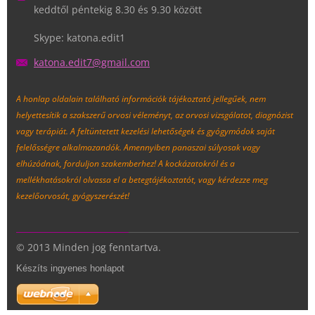
keddtől péntekig 8.30 és 9.30 között
Skype: katona.edit1
katona.e
dit7@gma
il.com
A honlap oldalain található információk tájékoztató jellegűek, nem
helyettesítik a szakszerű orvosi véleményt, az orvosi vizsgálatot, diagnózist
vagy terápiát. A feltüntetett kezelési lehetőségek és gyógymódok saját
felelősségre alkalmazandók. Amennyiben panaszai súlyosak vagy
elhúzódnak, forduljon szakemberhez!
A kockázatokról és a
mellékhatásokról olvassa el a betegtájékoztatót, vagy kérdezze meg
kezelőorvosát, gyógyszerészét!
© 2013 Minden jog fenntartva.
Készíts ingyenes honlapot