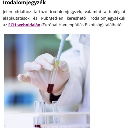
Irodalomjegyzék
Jelen oldalhoz tartozó irodalomjegyzék, valamint a b
iológiai
alapkutatások és PubMed-en kereshető irodalomjegyzékük
az
ECH weboldalán
(Európai Homeopátiás Bizottság) található.