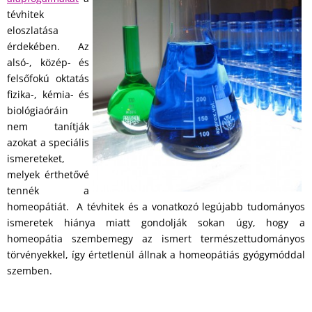
tévhitek
eloszlatása
érdekében. Az
alsó-, közép- és
felsőfokú oktatás
fizika-, kémia- és
biológiaóráin
nem tanítják
azokat a speciális
ismereteket,
melyek érthetővé
tennék a
homeopátiát. A tévhitek és a vonatkozó legújabb tudományos
ismeretek hiánya miatt gondolják sokan úgy, hogy a
homeopátia szembemegy az ismert természettudományos
törvényekkel, így értetlenül állnak a homeopátiás gyógymóddal
szemben.