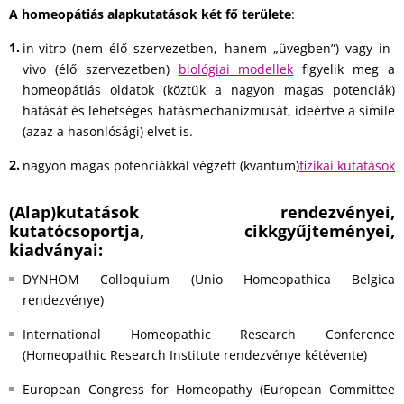
A homeopátiás alapkutatások két fő területe
:
in-vitro (nem élő szervezetben, hanem „üvegben”) vagy in-
vivo (élő szervezetben)
biológiai modellek
figyelik meg a
homeopátiás oldatok (köztük a nagyon magas potenciák)
hatását és lehetséges hatásmechanizmusát, ideértve a simile
(azaz a hasonlósági) elvet is.
nagyon magas potenciákkal végzett (kvantum)
fizikai kutatások
(Alap)kutatások rendezvényei,
kutatócsoportja, cikkgyűjteményei,
kiadványai:
DYNHOM Colloquium (Unio Homeopathica Belgica
rendezvénye)
International Homeopathic Research Conference
(Homeopathic Research Institute rendezvénye kétévente)
European Congress for Homeopathy (European Committee