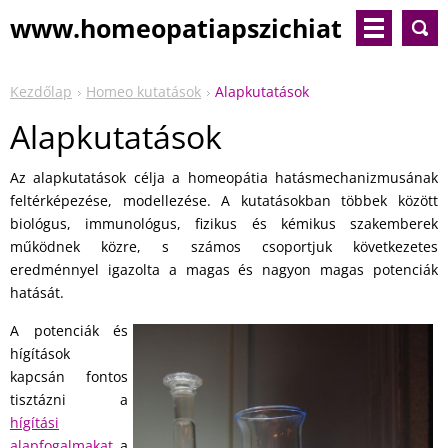
www.homeopatiapszichiat
ria.com
Kezdőlap
Homeo kutatások
Alapkutatások
Alapkutatások
Az alapkutatások célja a homeopátia hatásmechanizmusának
feltérképezése, modellezése. A kutatásokban többek között
biológus, immunológus, fizikus és kémikus szakemberek
működnek közre, s számos csoportjuk következetes
eredménnyel igazolta a magas és nagyon magas potenciák
hatását.
A potenciák és
hígítások
kapcsán fontos
tisztázni a
hígítási
alapfogalmakat
a