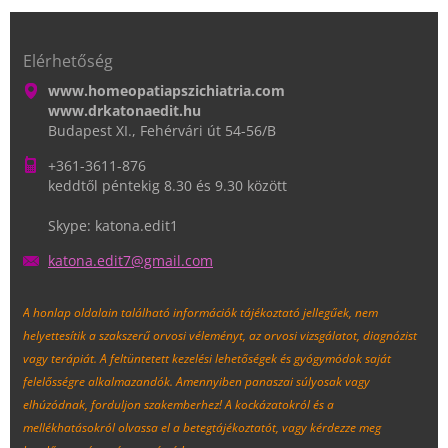
Elérhetőség
www.homeopatiapszichiatria.com
www.drkatonaedit.hu
Budapest XI., Fehérvári út 54-56/B
+361-3611-876
keddtől péntekig 8.30 és 9.30 között
Skype: katona.edit1
katona.e
dit7@gma
il.com
A honlap oldalain található információk tájékoztató jellegűek, nem
helyettesítik a szakszerű orvosi véleményt, az orvosi vizsgálatot, diagnózist
vagy terápiát. A feltüntetett kezelési lehetőségek és gyógymódok saját
felelősségre alkalmazandók. Amennyiben panaszai súlyosak vagy
elhúzódnak, forduljon szakemberhez!
A kockázatokról és a
mellékhatásokról olvassa el a betegtájékoztatót, vagy kérdezze meg