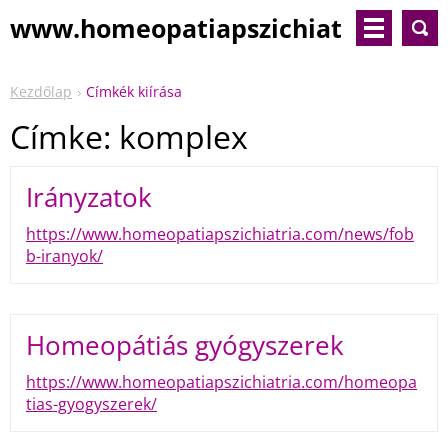
www.homeopatiapszichiat
ria.com
Kezdőlap
Címkék kiírása
Címke: komplex
Irányzatok
https://www.homeopatiapszichiatria.com/news/fob
b-iranyok/
Homeopátiás gyógyszerek
https://www.homeopatiapszichiatria.com/homeopa
tias-gyogyszerek/