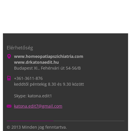
Elérhetőség
www.homeopatiapszichiatria.com
www.drkatonaedit.hu
Budapest XI., Fehérvári út 54-56/B
+361-3611-876
keddtől péntekig 8.30 és 9.30 között
Skype: katona.edit1
katona.e
dit7@gma
il.com
© 2013 Minden jog fenntartva.