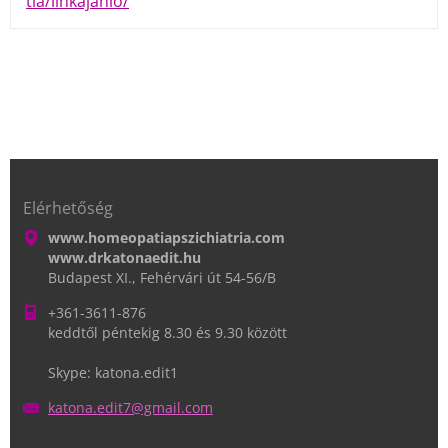
tia/linkajanlo/
Elérhetőség
www.homeopatiapszichiatria.com
www.drkatonaedit.hu
Budapest XI., Fehérvári út 54-56/B
+361-3611-876
keddtől péntekig 8.30 és 9.30 között
Skype: katona.edit1
katona.e
dit7@gma
il.com