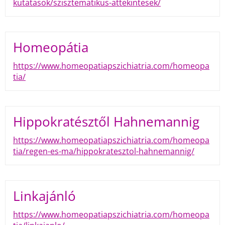
kutatasok/szisztematikus-attekintesek/
Homeopátia
https://www.homeopatiapszichiatria.com/homeopa
tia/
Hippokratésztől Hahnemannig
https://www.homeopatiapszichiatria.com/homeopa
tia/regen-es-ma/hippokratesztol-hahnemannig/
Linkajánló
https://www.homeopatiapszichiatria.com/homeopa