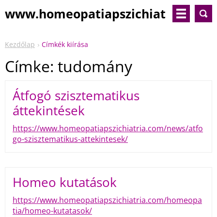
www.homeopatiapszichiat
ria.com
Kezdőlap
Címkék kiírása
Címke: tudomány
Átfogó szisztematikus
áttekintések
https://www.homeopatiapszichiatria.com/news/atfo
go-szisztematikus-attekintesek/
Homeo kutatások
https://www.homeopatiapszichiatria.com/homeopa
tia/homeo-kutatasok/