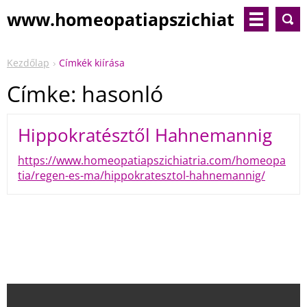
www.homeopatiapszichiat
ria.com
Kezdőlap
Címkék kiírása
Címke: hasonló
Hippokratésztől Hahnemannig
https://www.homeopatiapszichiatria.com/homeopa
tia/regen-es-ma/hippokratesztol-hahnemannig/