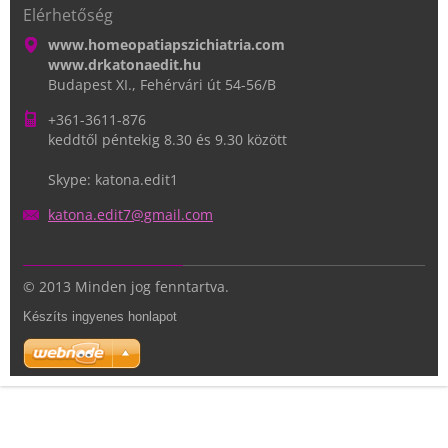
Elérhetőség
www.homeopatiapszichiatria.com
www.drkatonaedit.hu
Budapest XI., Fehérvári út 54-56/B
+361-3611-876
keddtől péntekig 8.30 és 9.30 között
Skype: katona.edit1
katona.e
dit7@gma
il.com
© 2013 Minden jog fenntartva.
Készíts ingyenes honlapot