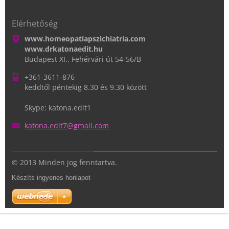
Elérhetőség
www.homeopatiapszichiatria.com
www.drkatonaedit.hu
Budapest XI., Fehérvári út 54-56/B
+361-3611-876
keddtől péntekig 8.30 és 9.30 között
Skype: katona.edit1
katona.e
dit7@gma
il.com
© 2013 Minden jog fenntartva.
Készíts ingyenes honlapot