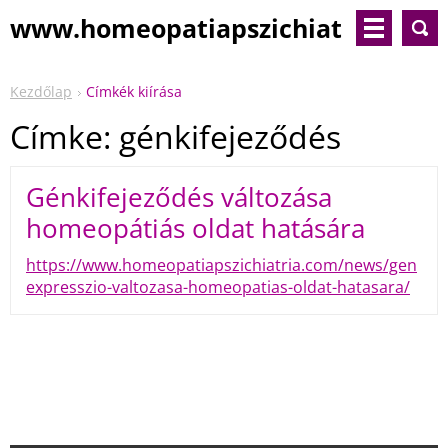
www.homeopatiapszichiat
ria.com
Kezdőlap
Címkék kiírása
Címke: génkifejeződés
Génkifejeződés változása
homeopátiás oldat hatására
https://www.homeopatiapszichiatria.com/news/gen
expresszio-valtozasa-homeopatias-oldat-hatasara/