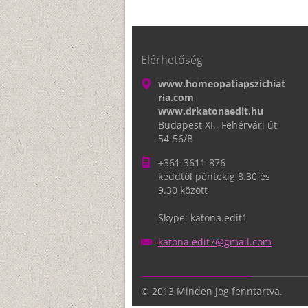
Elérhetőség
www.homeopatiapszichiat
ria.com
www.drkatonaedit.hu
Budapest XI., Fehérvári út
54-56/B
+361-3611-876
keddtől péntekig 8.30 és
9.30 között
Skype: katona.edit1
katona.e
dit7@gma
il.com
© 2013 Minden jog fenntartva.