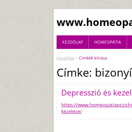
www.homeopat
KEZDŐLAP
HOMEOPÁTIA
Kezdőlap
Címkék kiírása
Címke: bizony
Depresszió és keze
https://www.homeopatiapszichia
kezelese/