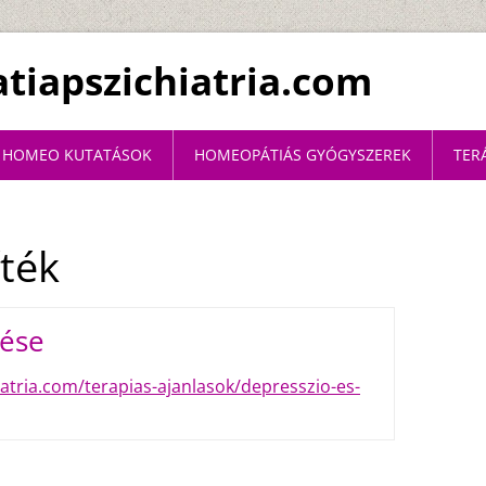
iapszichiatria.com
HOMEO KUTATÁSOK
HOMEOPÁTIÁS GYÓGYSZEREK
TER
íték
lése
tria.com/terapias-ajanlasok/depresszio-es-