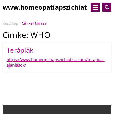
www.homeopatiapszichiat
ria.com
Kezdőlap
Címkék kiírása
Címke: WHO
Terápiák
https://www.homeopatiapszichiatria.com/terapias-
ajanlasok/