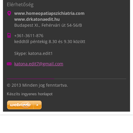
Elérhetőség
www.homeopatiapszichiatria.com
www.drkatonaedit.hu
Budapest XI., Fehérvári út 54-56/B
+361-3611-876
keddtől péntekig 8.30 és 9.30 között
Skype: katona.edit1
katona.e
dit7@gma
il.com
© 2013 Minden jog fenntartva.
Készíts ingyenes honlapot