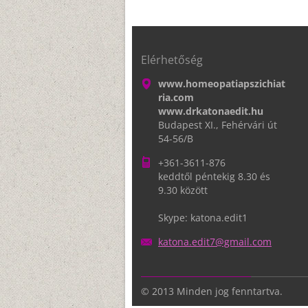
Elérhetőség
www.homeopatiapszichiat
ria.com
www.drkatonaedit.hu
Budapest XI., Fehérvári út
54-56/B
+361-3611-876
keddtől péntekig 8.30 és
9.30 között
Skype: katona.edit1
katona.e
dit7@gma
il.com
© 2013 Minden jog fenntartva.