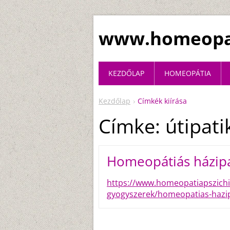
www.homeopat
KEZDŐLAP
HOMEOPÁTIA
Kezdőlap
Címkék kiírása
Címke: útipati
Homeopátiás házipa
https://www.homeopatiapszich
gyogyszerek/homeopatias-hazip