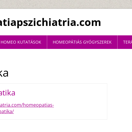
iapszichiatria.com
HOMEO KUTATÁSOK
HOMEOPÁTIÁS GYÓGYSZEREK
TER
ka
tika
iatria.com/homeopatias-
atika/