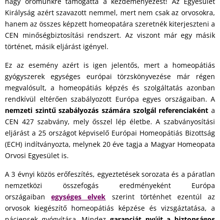
nagy örömünkre támogatta a kezdeményezést! Az Egyesület
Királyság azért szavazott nemmel, mert nem csak az orvosokra,
hanem az összes képzett homeopatára szeretnék kiterjeszteni a
CEN minőségbiztosítási rendszert. Az viszont már egy másik
történet, másik eljárást igényel.
Ez az esemény azért is igen jelentős, mert a homeopátiás
gyógyszerek egységes európai törzskönyvezése már régen
megvalósult, a homeopátiás képzés és szolgáltatás azonban
rendkívül eltérően szabályozott Európa egyes országaiban. A
nemzeti szintű szabályozás számára szolgál
referenciaként
a
CEN 427 szabvány, mely ősszel lép életbe. A szabványosítási
eljárást a 25 országot képviselő Európai Homeopátiás Bizottság
(ECH) indítványozta, melynek 20 éve tagja a Magyar Homeopata
Orvosi Egyesület is.
A 3 évnyi közös erőfeszítés, egyeztetések sorozata és a páratlan
nemzetközi összefogás eredményeként Európa
országaiban
egységes elvek
szerint történhet ezentúl az
orvosok kiegészítő homeopátiás képzése és vizsgáztatása, a
páciensek gyógyítása. Mindez
garanciát nyújt a biztonságos