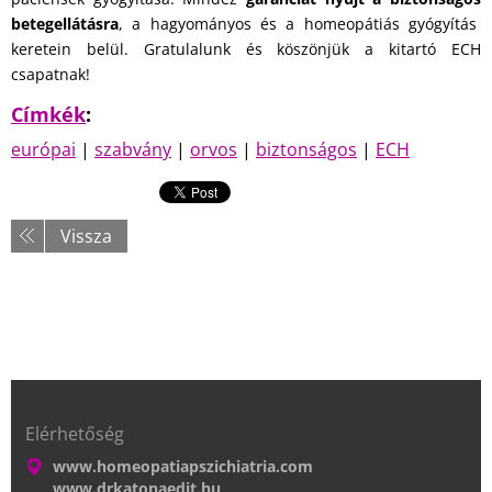
betegellátásra
, a hagyományos és a homeopátiás gyógyítás
keretein belül. Gratulalunk és köszönjük a kitartó ECH
csapatnak!
Címkék
:
európai
|
szabvány
|
orvos
|
biztonságos
|
ECH
Vissza
Elérhetőség
www.homeopatiapszichiatria.com
www.drkatonaedit.hu