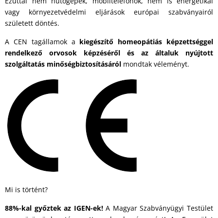
Ezúttal nem hűtőgépek, mobiltelefonok, nem is energetikai
vagy környezetvédelmi eljárások európai szabványairól
született döntés.
A CEN tagállamok a
kiegészítő homeopátiás képzettséggel
rendelkező orvosok képzéséről és az általuk nyújtott
szolgáltatás minőségbiztosításáról
mondtak véleményt.
Mi is történt?
88%-kal győztek az IGEN-ek!
A Magyar Szabványügyi Testület