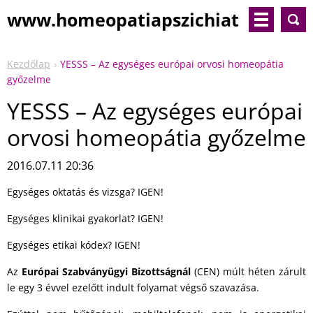
www.homeopatiapszichiat
ria.com
Kezdőlap
YESSS – Az egységes európai orvosi homeopátia
győzelme
YESSS – Az egységes európai
orvosi homeopátia győzelme
2016.07.11 20:36
Egységes oktatás és vizsga? IGEN!
Egységes klinikai gyakorlat? IGEN!
Egységes etikai kódex? IGEN!
Az
Európai Szabványügyi Bizottságnál
(CEN) múlt héten zárult
le egy 3 évvel ezelőtt indult folyamat végső szavazása.