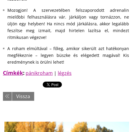
Mozogjon! A szervezetében felszaporodott adrenalin
mielőbbi felhasználásra vár. Járkáljon vagy tornázzon, ne
üljön egy helyben! Ha nincs mód járkálásra, akkor legalább
feszítse meg izmait, majd hirtelen lazítsa el, mindezt
ritmikusan végezve!
A roham elmúltával – főleg, amikor sikerült azt hatékonyan
megfékeznie – legyen büszke és elégedett magával! Kis
eredménynek is örülni lehet!
Címkék
:
pánikroham
|
légzés
Vissza