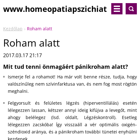
www.homeopatiapszichiat
ria.com
Kezdőlap
Roham alatt
Roham alatt
2017.03.17 21:17
Mit tud tenni önmagáért pánik
roham alatt?
Ismerje fel a rohamot! Ha már volt benne része, tudja, hogy
valószínűleg nem szívinfarktusa van, és nem fog most rögtön
meghalni.
Felgyorsult és felületes légzés (hiperventillálás) esetén
lélegezzen lassan, kétszer annyi ideig kifújva a levegőt, mint
ahogy belélegez (lsd. oldalt, Légzéskontroll). Esetleg
lélegezzen zacskóba! Így visszaáll a vér optimális oxigén-
széndioxid aránya, és a pánikroham további tünetei enyhülni
kezdenek.