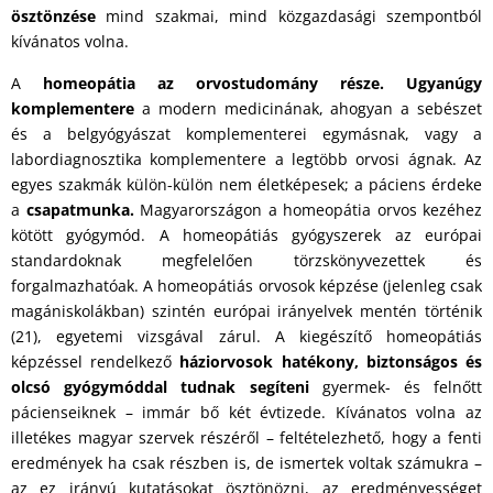
ösztönzése
mind szakmai, mind közgazdasági szempontból
kívánatos volna.
A
homeopátia az orvostudomány része. Ugyanúgy
komplementere
a modern medicinának, ahogyan a sebészet
és a belgyógyászat komplementerei egymásnak, vagy a
labordiagnosztika komplementere a legtöbb orvosi ágnak. Az
egyes szakmák külön-külön nem életképesek; a páciens érdeke
a
csapatmunka.
Magyarországon a homeopátia orvos kezéhez
kötött gyógymód. A homeopátiás gyógyszerek az európai
standardoknak megfelelően törzskönyvezettek és
forgalmazhatóak. A homeopátiás orvosok képzése (jelenleg csak
magániskolákban) szintén európai irányelvek mentén történik
(21), egyetemi vizsgával zárul. A kiegészítő homeopátiás
képzéssel rendelkező
háziorvosok hatékony, biztonságos és
olcsó gyógymóddal tudnak segíteni
gyermek- és felnőtt
pácienseiknek – immár bő két évtizede. Kívánatos volna az
illetékes magyar szervek részéről – feltételezhető, hogy a fenti
eredmények ha csak részben is, de ismertek voltak számukra –
az ez irányú kutatásokat ösztönözni, az eredményességet