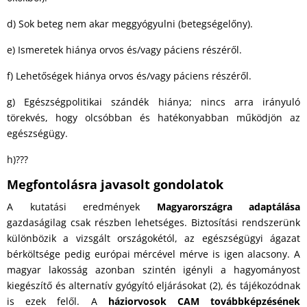
d) Sok beteg nem akar meggyógyulni (betegségelőny).
e) Ismeretek hiánya orvos és/vagy páciens részéről.
f) Lehetőségek hiánya orvos és/vagy páciens részéről.
g) Egészségpolitikai szándék hiánya; nincs arra irányuló
törekvés, hogy olcsóbban és hatékonyabban működjön az
egészségügy.
h)???
Megfontolásra javasolt gondolatok
A kutatási eredmények
Magyarországra adaptálása
gazdaságilag csak részben lehetséges. Biztosítási rendszerünk
különbözik a vizsgált országokétól, az egészségügyi ágazat
bérköltsége pedig európai mércével mérve is igen alacsony. A
magyar lakosság azonban szintén igényli a hagyományost
kiegészítő és alternatív gyógyító eljárásokat (2), és tájékozódnak
is ezek felől. A
háziorvosok CAM továbbképzésének