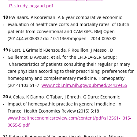
i3_strudy_begaud.pdf
EW Baars, P Kooreman: A 6-year comparative economic
evaluation of healthcare costs and mortality rates of Dutch
patients from conventional and CAM GPs. BMJ Open
(2014);4:e005332 doi:10.1136/bmjopen- 2014-005332
F Lert, L Grimaldi-Bensouda, F Rouillon, J Massol, D
Guillemot, B Avouac, et al. for the EPI3-LA-SER Group:
Characteristics of patients consulting their regular primary
care physician according to their prescribing preferences for
homeopathy and complementary medicine. Homeopathy
(2014) 103:51–7
www.ncbi.nlm.nih.gov/pubmed/24439455
A Colas, K Danno, C Tabar, J Ehreth, G Duru: Economic
impact of homeopathic practice in general medicine in
France. Health Economics Review (2015) 5:18
www.healtheconomicsreview.com/content/pdf/s13561- 015-
0055-5.pdf
Katona E: Homeopátiás orvosképzés Európában. Magyar