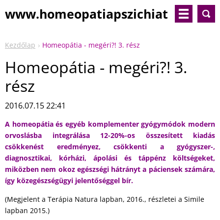
www.homeopatiapszichiat
ria.com
Kezdőlap
Homeopátia - megéri?! 3. rész
Homeopátia - megéri?! 3.
rész
2016.07.15 22:41
A homeopátia és egyéb komplementer gyógymódok modern
orvoslásba integrálása 12-20%-os összesített kiadás
csökkenést eredményez, csökkenti a gyógyszer-,
diagnosztikai, kórházi, ápolási és táppénz költségeket,
miközben nem okoz egészségi hátrányt a páciensek számára,
így közegészségügyi jelentőséggel bír.
(Megjelent a Terápia Natura lapban, 2016., részletei a Simile
lapban 2015.)