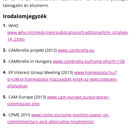
támogatni és elismerni.
Irodalomjegyzék
WHO
www.who.int/medicines/publications/traditional/trm_strategy
14_23/en
CAMbrella projekt (2012)
www.cambrella.eu
CAMbrella in Hungary
www.cambrella.eu/home.php?il=158
EP Interest Group Meeting (2013)
www.homeopata.hu/?
q=cikk/a-homeopatia-hozzaadott-ertek-az-egeszsegugyi-
ellatasban
CAM-Europe (2013)
www.cam-europe.eu/european-
commission.php
CPME 2015
www.cpme.eu/cpme-position-paper-on-
complementary-and-alternative-treatments/