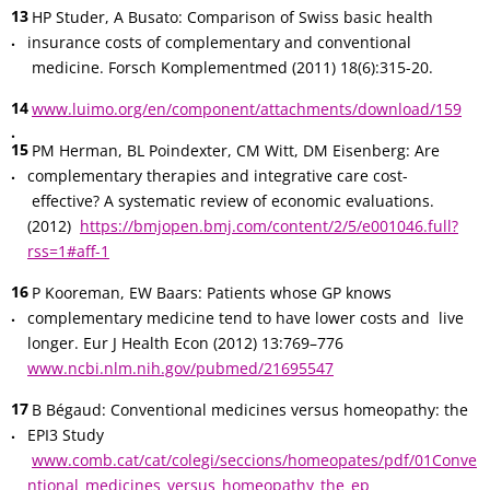
HP Studer, A Busato: Comparison of Swiss basic health
insurance costs of complementary and conventional
medicine. Forsch Komplementmed (2011) 18(6):315-20.
www.luimo.org/en/component/attachments/download/159
PM Herman, BL Poindexter, CM Witt, DM Eisenberg: Are
complementary therapies and integrative care cost-
effective? A systematic review of economic evaluations.
(2012)
https://bmjopen.bmj.com/content/2/5/e001046.full?
rss=1#aff-1
P Kooreman, EW Baars: Patients whose GP knows
complementary medicine tend to have lower costs and live
longer. Eur J Health Econ (2012) 13:769–776
www.ncbi.nlm.nih.gov/pubmed/21695547
B Bégaud: Conventional medicines versus homeopathy: the
EPI3 Study
www.comb.cat/cat/colegi/seccions/homeopates/pdf/01Conve
ntional_medicines_versus_homeopathy_the_ep