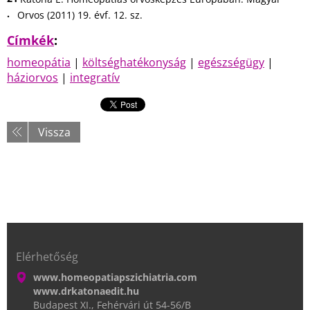
Orvos (2011) 19. évf. 12. sz.
Címkék
:
homeopátia
|
költséghatékonyság
|
egészségügy
|
háziorvos
|
integratív
Vissza
Elérhetőség
www.homeopatiapszichiatria.com
www.drkatonaedit.hu
Budapest XI., Fehérvári út 54-56/B