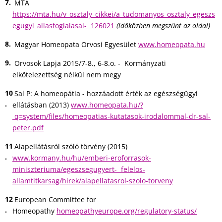
MTA
https://mta.hu/v_osztaly_cikkei/a_tudomanyos_osztaly_egeszs
egugyi_allasfoglalasai- 126021
(időközben megszűnt az oldal)
Magyar Homeopata Orvosi Egyesület
www.homeopata.hu
Orvosok Lapja 2015/7-8., 6-8.o. - Kormányzati
elkötelezettség nélkül nem megy
Sal P: A homeopátia - hozzáadott érték az egészségügyi
ellátásban (2013)
www.homeopata.hu/?
q=system/files/homeopatias-kutatasok-irodalommal-dr-sal-
peter.pdf
Alapellátásról szóló törvény (2015)
www.kormany.hu/hu/emberi-eroforrasok-
miniszteriuma/egeszsegugyert- felelos-
allamtitkarsag/hirek/alapellatasrol-szolo-torveny
European Committee for
Homeopathy
homeopathyeurope.org/regulatory-status/