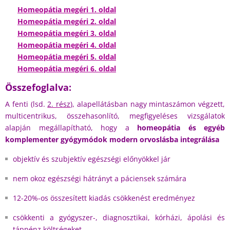
Homeopátia megéri 1. oldal
Homeopátia megéri 2. oldal
Homeopátia megéri 3. oldal
Homeopátia megéri 4. oldal
Homeopátia megéri 5. oldal
Homeopátia megéri 6. oldal
Összefoglalva:
A fenti (lsd.
2. rész
), alapellátásban nagy mintaszámon végzett,
multicentrikus, összehasonlító, megfigyeléses vizsgálatok
alapján megállapítható, hogy a
homeopátia és egyéb
komplementer gyógymódok modern orvoslásba integrálása
objektív és szubjektív egészségi előnyökkel jár
nem okoz egészségi hátrányt a páciensek számára
12-20%-os összesített kiadás csökkenést eredményez
csökkenti a gyógyszer-, diagnosztikai, kórházi, ápolási és
táppénz költségeket