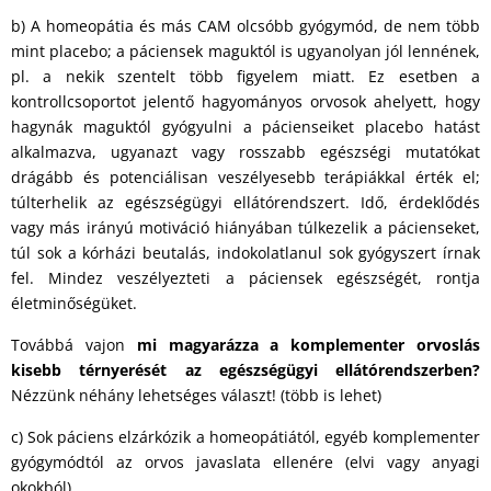
b) A homeopátia és más CAM olcsóbb gyógymód, de nem több
mint placebo; a páciensek maguktól is ugyanolyan jól lennének,
pl. a nekik szentelt több figyelem miatt. Ez esetben a
kontrollcsoportot jelentő hagyományos orvosok ahelyett, hogy
hagynák maguktól gyógyulni a pácienseiket placebo hatást
alkalmazva, ugyanazt vagy rosszabb egészségi mutatókat
drágább és potenciálisan veszélyesebb terápiákkal érték el;
túlterhelik az egészségügyi ellátórendszert. Idő, érdeklődés
vagy más irányú motiváció hiányában túlkezelik a pácienseket,
túl sok a kórházi beutalás, indokolatlanul sok gyógyszert írnak
fel. Mindez veszélyezteti a páciensek egészségét, rontja
életminőségüket.
Továbbá vajon
mi magyarázza a komplementer orvoslás
kisebb térnyerését az egészségügyi ellátórendszerben?
Nézzünk néhány lehetséges választ! (több is lehet)
c) Sok páciens elzárkózik a homeopátiától, egyéb komplementer
gyógymódtól az orvos javaslata ellenére (elvi vagy anyagi
okokból).