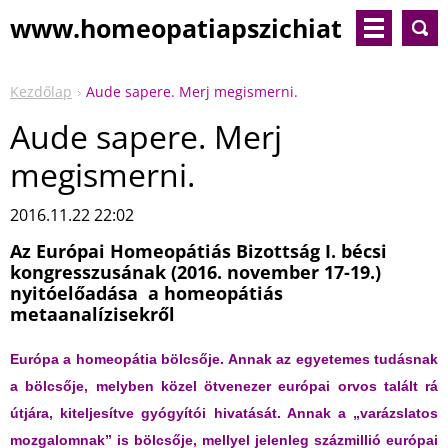
www.homeopatiapszichiat
ria.com
Kezdőlap
Aude sapere. Merj megismerni.
Aude sapere. Merj
megismerni.
2016.11.22 22:02
Az Európai Homeopátiás Bizottság I. bécsi
kongresszusának (2016. november 17-19.)
nyitóelőadása a homeopátiás
metaanalízisekről
Európa a homeopátia bölcsője. Annak az egyetemes tudásnak
a bölcsője, melyben közel ötvenezer európai orvos talált rá
útjára, kiteljesítve gyógyítói hivatását. Annak a „varázslatos
mozgalomnak” is bölcsője, mellyel jelenleg százmillió európai