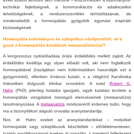
technikai fejlettségnek, a kommunikációs és adatkezelési
lehetőségeknek, a rendszerszemlélet térhódításának, de
mindenekelőtt a homeopátiás gyógyítók egymást inspiráló
közösségeinek.
Homeopátia tudományos és szkeptikus nézőpontból: m
i a
gond a homeopátiás kutatások metaanalíziseivel?
A kongresszus nyitóelőadása óriási érdeklődés mellett zajlott. Az
érdeklődés kiváltója egy olyan előadó volt, aki nem foglalkozik
homeopátiával (hazájában nem különösebben használják ezt a
gyógymódot), ellenben kíváncsi kutató, s a világhírű Karolinska
Intézetben dolgozott klinikai orvosként. A svéd
Robert G.
Hahn
(PhD) jelenleg kutatási igazgató, egyik kutatási területe a
homeopátiás vizsgálatok összegző elemzéseinek (metaanalízis)
tanulmányozása. A
metaanalízis
módszeréről érdemes tudni, hogy
ma a bizonyítékon alapuló orvoslás aranystandardja.
Nos, dr. Hahn ezeket az aranystandardokat – melyeket
homeopaták vagy szkeptikusok készítettek – előítéletmentesen,
kutatói aprólékossággal éveken át vizsgálta, s meglepő felfedezést