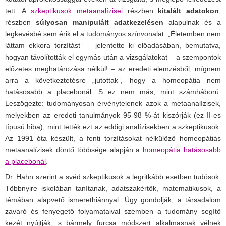
tett. A
szkeptikusok metaanalízisei
részben
kitalált adatokon
,
részben
súlyosan manipulált adatkezelésen
alapulnak és a
legkevésbé sem érik el a tudományos színvonalat. „Életemben nem
láttam ekkora torzítást” – jelentette ki előadásában, bemutatva,
hogyan távolították el egymás után a vizsgálatokat – a szempontok
előzetes meghatározása nélkül! – az eredeti elemzésből, mígnem
arra a következtetésre „jutottak”, hogy a homeopátia nem
hatásosabb a placebonál. S ez nem más, mint számháború.
Leszögezte: tudományosan érvénytelenek azok a metaanalízisek,
melyekben az eredeti tanulmányok 95-98 %-át kiszórják (ez II-es
típusú hiba), mint tették ezt az eddigi analízisekben a szkeptikusok.
Az 1991 óta készült, a fenti torzításokat nélkülöző homeopátiás
metaanalízisek döntő többsége alapján a
homeopátia hatásosabb
a placebonál
.
Dr. Hahn szerint a svéd szkeptikusok a legritkább esetben tudósok.
Többnyire iskolában tanítanak, adatszakértők, matematikusok, a
témában alapvető ismerethiánnyal. Úgy gondolják, a társadalom
zavaró és fenyegető folyamataival szemben a tudomány segítő
kezét nyújtják, s bármely furcsa módszert alkalmasnak vélnek