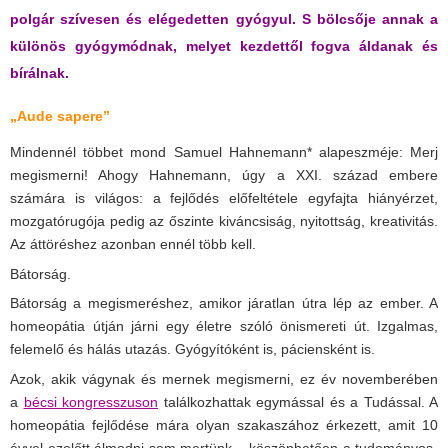
polgár szívesen és elégedetten gyógyul. S bölcsője annak a
különös gyógymódnak, melyet kezdettől fogva áldanak és
bírálnak.
„Aude sapere”
Mindennél többet mond Samuel Hahnemann* alapeszméje: Merj
megismerni! Ahogy Hahnemann, úgy a XXI. század embere
számára is világos: a fejlődés előfeltétele egyfajta hiányérzet,
mozgatórugója pedig az őszinte kiváncsiság, nyitottság, kreativitás.
Az áttöréshez azonban ennél több kell.
Bátorság.
Bátorság a megismeréshez, amikor járatlan útra lép az ember. A
homeopátia útján járni egy életre szóló önismereti út. Izgalmas,
felemelő és hálás utazás. Gyógyítóként is, páciensként is.
Azok, akik vágynak és mernek megismerni, ez év novemberében
a
bécsi kongresszuson
találkozhattak egymással és a Tudással. A
homeopátia fejlődése mára olyan szakaszához érkezett, amit 10
évvel ezelőtt álmodni sem mertünk – köszönhetően a tudományos-