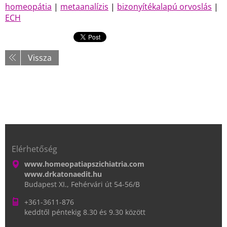
homeopátia
|
metaanalízis
|
bizonyítékalapú orvoslás
|
ECH
Vissza
Elérhetőség
www.homeopatiapszichiatria.com
www.drkatonaedit.hu
Budapest XI., Fehérvári út 54-56/B
+361-3611-876
keddtől péntekig 8.30 és 9.30 között