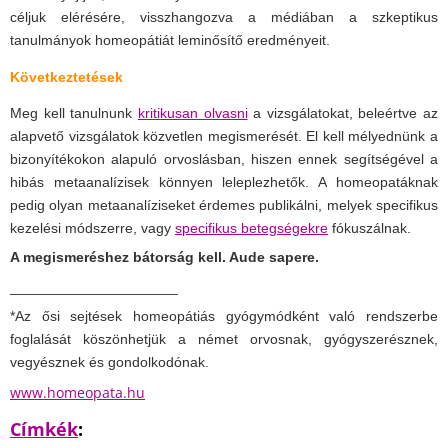
céljuk elérésére, visszhangozva a médiában a szkeptikus
tanulmányok homeopátiát leminősítő eredményeit.
Következtetések
Meg kell tanulnunk
kritikusan olvasni
a vizsgálatokat, beleértve az
alapvető vizsgálatok közvetlen megismerését. El kell mélyednünk a
bizonyítékokon alapuló orvoslásban, hiszen ennek segítségével a
hibás metaanalízisek könnyen leleplezhetők. A homeopatáknak
pedig olyan metaanalíziseket érdemes publikálni, melyek specifikus
kezelési módszerre, vagy
specifikus betegségekre
fókuszálnak.
A megismeréshez bátorság kell. Aude sapere.
_____________________
*Az ősi sejtések homeopátiás gyógymódként való rendszerbe
foglalását köszönhetjük a német orvosnak, gyógyszerésznek,
vegyésznek és gondolkodónak.
www.homeopata.hu
Címkék
: