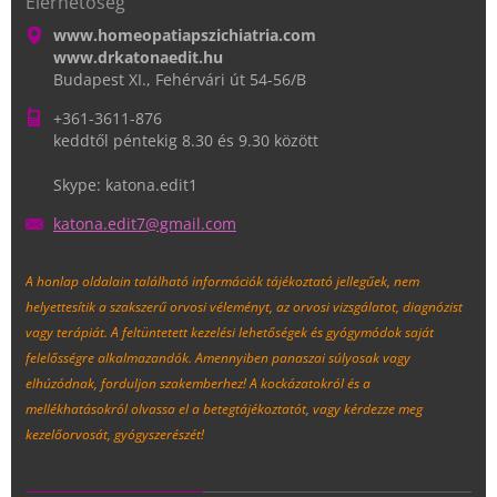
Elérhetőség
www.homeopatiapszichiatria.com
www.drkatonaedit.hu
Budapest XI., Fehérvári út 54-56/B
+361-3611-876
keddtől péntekig 8.30 és 9.30 között
Skype: katona.edit1
katona.e
dit7@gma
il.com
A honlap oldalain található információk tájékoztató jellegűek, nem
helyettesítik a szakszerű orvosi véleményt, az orvosi vizsgálatot, diagnózist
vagy terápiát. A feltüntetett kezelési lehetőségek és gyógymódok saját
felelősségre alkalmazandók. Amennyiben panaszai súlyosak vagy
elhúzódnak, forduljon szakemberhez!
A kockázatokról és a
mellékhatásokról olvassa el a betegtájékoztatót, vagy kérdezze meg
kezelőorvosát, gyógyszerészét!