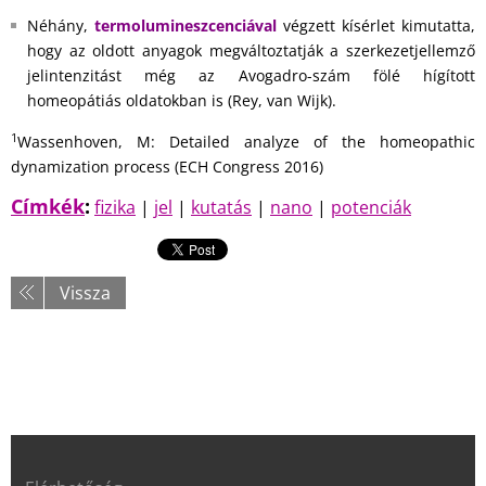
Néhány,
termolumineszcenciával
végzett kísérlet kimutatta,
hogy az oldott anyagok megváltoztatják a szerkezetjellemző
jelintenzitást még az Avogadro-szám fölé hígított
homeopátiás oldatokban is (Rey, van Wijk).
1
Wassenhoven, M: Detailed analyze of the homeopathic
dynamization process (ECH Congress 2016)
Címkék
:
fizika
|
jel
|
kutatás
|
nano
|
potenciák
Vissza