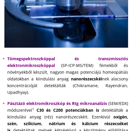
Tömegspektroszkóppal és transzmissziós
elektronmikroszkóppal
(SP-ICP-MS/TEM) fémekből és
növényekből készült, nagyon magas potenciájú homeopátiás
oldatokban a kiindulási anyag
nanorészecskéi
nek alacsony
koncentrációját detektálták (Chikramane, Rayendran,
Upadhyay).
Pásztázó elektromikroszkóp és Rtg mikroanalízis
(SEM/EDX)
1
módszerével
C30 és C200 potenciákban is
detektálták a
kiindulási anyag (réz) nanorészecskéit. Ezenkívül
oxigén,
szén, szilícium, nátrium és kálcium részecséket
is
detektáltak, melyek kétségkívül a készítmény előállítása