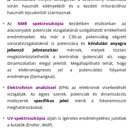
során használt edényekből és a kezdeti triturációhoz
használt tejcukorból származnak.
Az
NMR spektroszkópia
kezdetben elsősorban az
alacsonyabb potenciák vizsgálatánál szolgáltatott értékelhető
eredményeket. Ma már a C30-as potenciákig végzett
sorozatvizsgálatoknál is potenciára és
kiindulási anyagra
jellemző jelintenzitás
t mérnek, melyek tisztán
megkülönböztethetők a kontrollok (potenciált víz, vagy
dinamizálatlan elegy) jeleitől. Megállapítható tehát, hogy
az elektromágneses jel a potenciálási folyamat
eredménye (Demangeat).
Elektrofoton analízissel
(EPA) az elektronok viselkedését
vizsgálják. Az egyes szerek, potenciák és dinamizációs
módszerek
specifikus jelei
t mérik a fotonemisszió
meghatározásával.
UV-spektroszkópia
útján is ígéretes eredményekhez jutottak
a kutatók (Endler, Wolf).